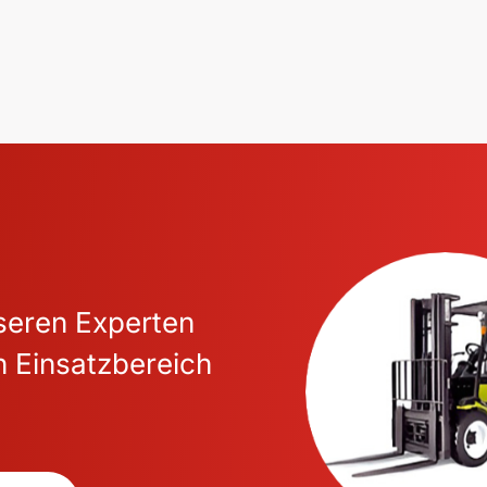
nseren Experten
n Einsatzbereich